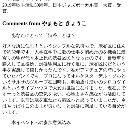
2019年歌手活動30周年。日本ジャズボーカル賞「大賞」受
賞。
Comments from やまもと きょうこ
——あなたにとって「渋谷」とは？
好きな所に住む！というシンプルな気持ちで、渋谷区に住ん
で約32年です。大学在学中に歌の仕事を初めたのを機会に最
寄りの駅が代々木上原の渋谷区民となったのです。自転車を
購入して区役所、渋谷駅周辺に行く度に、渋谷区民だという
事を実感して嬉しかったんです。私がアマチュアの時にやっ
ていたバンドでも、プロになってオルケスタ・デル・ソルと
いうサルサのグループ在団時も、明治通り沿いのクロコダイ
ルというライブハウスで大変お世話になりました。現在まで
ずーっと渋谷区の空気を吸い、心地よさを感ながら活動して
います。以前は歳を重ねたら港区へと思っていましたが、今
はやっぱりこのままが良いな！と渋谷に満足している自分が
います。
——本イベントへの参加意気込み