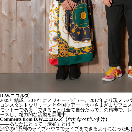
D.W.ニコルズ
2005年結成、2010年にメジャーデビュー。2017年より現メン
コンスタントなリリースと全国ツアー、大小さまざまなフェス
モットーである「できることは全て自分たちで」の精神で、レコー
ースし、精力的な活動を展開中。
Comments from D.W.ニコルズ（わたなべだいすけ）
——あなたにとって「渋谷」とは？
渋谷のO系列のライブハウスでライブをできるようになった時