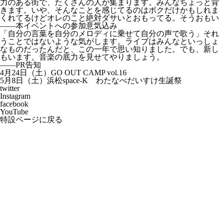
力のある街で、たくさんの人が集まります。みんなちょっと背
きます。いや、そんなことを感じてるのはボクだけかもしれま
くれてるけどオレのこと絶対ダサいとおもってる。そうおもい
——本イベントへの参加意気込み
「自分の言葉を自分のメロディに乗せて自分の声で歌う」それ
うことではないような気がします。ライブはみんなといっしょ
なものだったんだと、この一年で思い知りました。でも、新し
もいます。音楽の底力を見せてやりましょう。
——PR告知
4月24日（土）GO OUT CAMP vol.16
5月8日（土）浜松space-K わたなべだいすけ生誕祭
twitter
Instagram
facebook
YouTube
特設ページに戻る