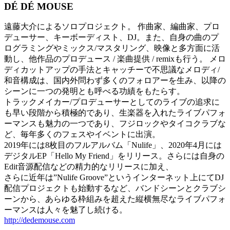
DÉ DÉ MOUSE
遠藤大介によるソロプロジェクト。 作曲家、編曲家、プロ
デューサー、キーボーディスト、DJ。また、自身の曲のプ
ログラミングやミックス/マスタリング、映像と多方面に活
動し、他作品のプロデュース / 楽曲提供 / remixも行う。 メロ
ディカットアップの手法とキャッチーで不思議なメロディ/
和音構成は、国内外問わず多くのフォロアーを生み、以降の
シーンに一つの発明とも呼べる功績をもたらす。
トラックメイカー/プロデューサーとしてのライブの追求に
も早い段階から積極的であり、生楽器を入れたライブパフォ
ーマンスも魅力の一つであり、フジロックやタイコクラブな
ど、毎年多くのフェスやイベントに出演。
2019年には8枚目のフルアルバム「Nulife」、2020年4月には
デジタルEP「Hello My Friend」をリリース。さらには自身の
Edit音源配信などの精力的なリリースに加え、
さらに近年は”Nulife Groove”というインターネット上にてDJ
配信プロジェクトも始動するなど、バンドシーンとクラブシ
ーンから、あらゆる枠組みを超えた縦横無尽なライブパフォ
ーマンスは人々を魅了し続ける。
http://dedemouse.com